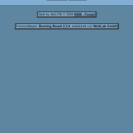
Style by det1706 © 2004
NSW - Forum
Forensoftware:
Burning Board 2.3.4
, entwickelt von
WoltLab GmbH