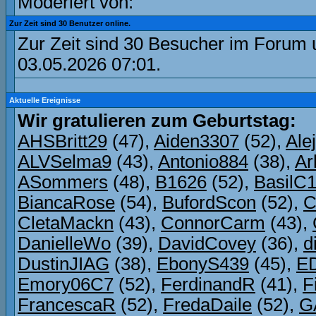
Moderiert von:
Zur Zeit sind 30 Benutzer online.
Zur Zeit sind 30 Besucher im Forum
03.05.2026
07:01
.
Aktuelle Ereignisse
Wir gratulieren zum Geburtstag:
AHSBritt29
(47),
Aiden3307
(52),
Ale
ALVSelma9
(43),
Antonio884
(38),
Ar
ASommers
(48),
B1626
(52),
BasilC
BiancaRose
(54),
BufordScon
(52),
C
CletaMackn
(43),
ConnorCarm
(43),
DanielleWo
(39),
DavidCovey
(36),
d
DustinJIAG
(38),
EbonyS439
(45),
ED
Emory06C7
(52),
FerdinandR
(41),
F
FrancescaR
(52),
FredaDaile
(52),
G