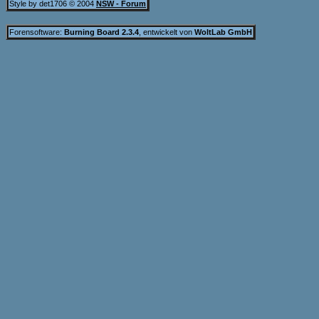
Style by det1706 © 2004
NSW - Forum
Forensoftware:
Burning Board 2.3.4
, entwickelt von
WoltLab GmbH