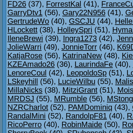
FD26
(37),
ForrestKal
(41),
FranceCu
GarryDtv1
(56),
Gary22N956
(41),
G
GertrudeWo
(40),
GSCJU
(44),
Hell
HLockett
(38),
HolleySpri
(51),
Hyma
IleneBrewi
(39),
Ingra1273
(42),
Jenn
JolieWarri
(49),
JonnieTorr
(46),
K69
KatjaRose
(56),
KatrinaNew
(48),
Ki
KZEAmado26
(36),
LaurindaFe
(40),
LenoreCoul
(42),
LeopoldoSp
(51),
L
LSkeyhill
(56),
LucieWilbu
(55),
Mali
MillaNicks
(38),
MitziGrant
(51),
Mois
MRDSJ
(55),
MRumble
(56),
MStong
NZRCharlot
(52),
PAMDominiq
(43),
RandalMini
(52),
RandolpF81
(40),
R
RicoPerro
(40),
RobinMaide
(50),
Ro