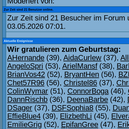
Moderiert von:
Zur Zeit sind 21 Benutzer online.
Zur Zeit sind 21 Besucher im Forum
03.05.2026
07:01
.
Aktuelle Ereignisse
Wir gratulieren zum Geburtstag:
AHernande
(39),
AidaCurlew
(37),
Al
AngeloSpri
(53),
ArielMansf
(38),
Bar
BrianVos42
(52),
BryantHen
(56),
BZ
Chet57R96
(56),
Christel86
(37),
Chr
ColinWymar
(51),
ConnorBoga
(46),
DannRischb
(36),
DeenaBarbe
(42),
DSager
(37),
DSFSophia8
(55),
Dua
EffieBlue4
(39),
ElizbethLi
(45),
Elve
EmilieGrig
(52),
EpifanGree
(47),
Eri