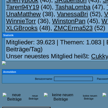
SherryBook
(40),
SRubensoh
(43),
S
Taren94Y19
(40),
TashaLomba
(47),
UnaMatthew
(38),
VanessaBri
(52),
V
WinnieTorr
(36),
WinstonPan
(45),
WL
XLGBrooks
(48),
ZMCErma523
(52)
Statistik
Mitglieder: 39.623 | Themen: 1.083 | 
Beiträge/Tag)
Unser neuestes Mitglied heißt:
Cukky
Anmelden
Benutzername:
Passwort
neue
keine neuen
Beiträge
Beiträge