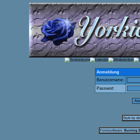
Anmeldung
Benutzername:
Passwort:
Style by d
Forensoftware:
Burning B