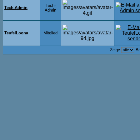
Tech-
Tech-Admin
Admin
TeufelLoona
Mitglied
Zeige
Be