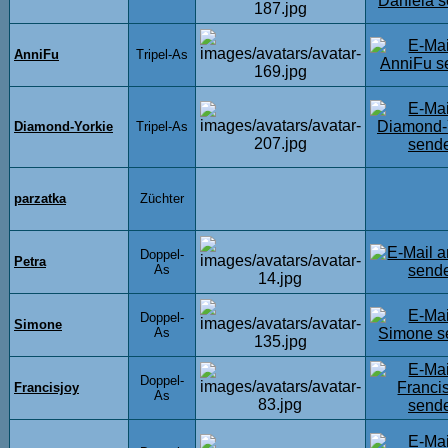
AnniFu
Tripel-As
Diamond-Yorkie
Tripel-As
parzatka
Züchter
Doppel-
Petra
As
Doppel-
Simone
As
Doppel-
Francisjoy
As