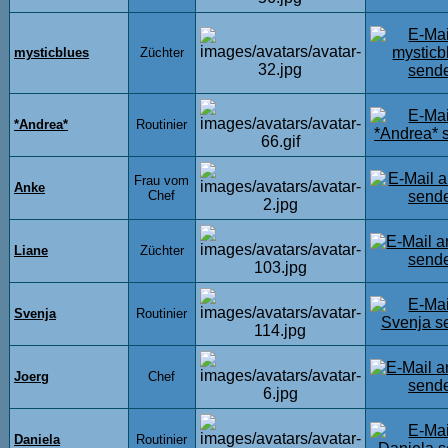
mysticblues
Züchter
*Andrea*
Routinier
Frau vom
Anke
Chef
Liane
Züchter
Svenja
Routinier
Joerg
Chef
Daniela
Routinier