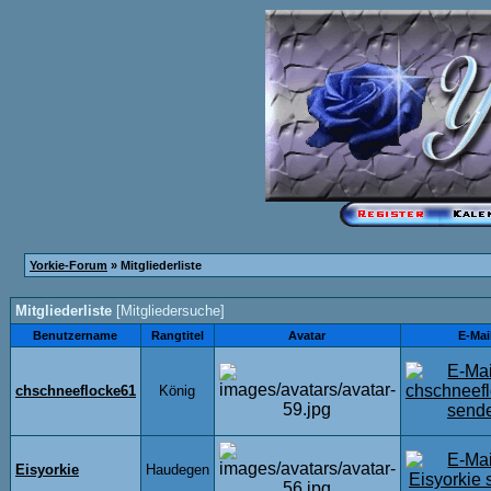
Yorkie-Forum
» Mitgliederliste
Mitgliederliste
[
Mitgliedersuche
]
Benutzername
Rangtitel
Avatar
E-Mai
chschneeflocke61
König
Eisyorkie
Haudegen