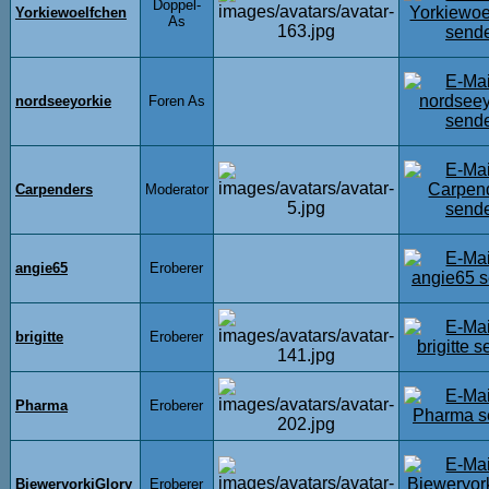
Doppel-
Yorkiewoelfchen
As
nordseeyorkie
Foren As
Carpenders
Moderator
angie65
Eroberer
brigitte
Eroberer
Pharma
Eroberer
BieweryorkiGlory
Eroberer