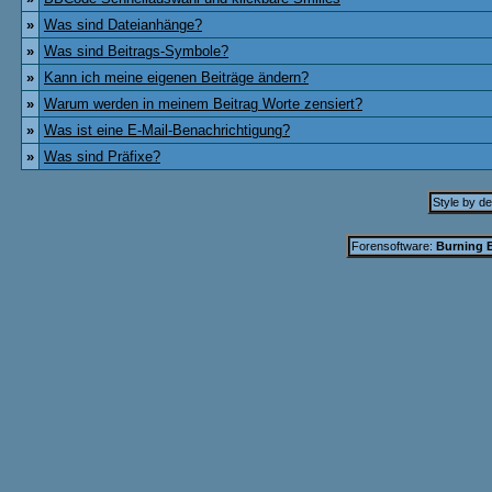
»
Was sind Dateianhänge?
»
Was sind Beitrags-Symbole?
»
Kann ich meine eigenen Beiträge ändern?
»
Warum werden in meinem Beitrag Worte zensiert?
»
Was ist eine E-Mail-Benachrichtigung?
»
Was sind Präfixe?
Style by d
Forensoftware:
Burning B