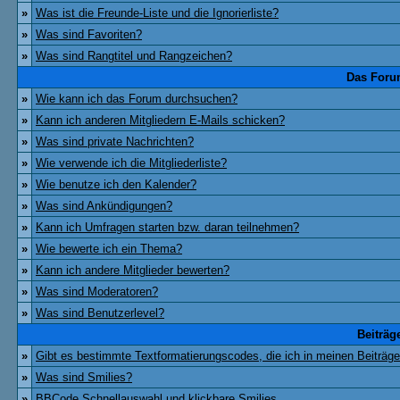
»
Was ist die Freunde-Liste und die Ignorierliste?
»
Was sind Favoriten?
»
Was sind Rangtitel und Rangzeichen?
Das Foru
»
Wie kann ich das Forum durchsuchen?
»
Kann ich anderen Mitgliedern E-Mails schicken?
»
Was sind private Nachrichten?
»
Wie verwende ich die Mitgliederliste?
»
Wie benutze ich den Kalender?
»
Was sind Ankündigungen?
»
Kann ich Umfragen starten bzw. daran teilnehmen?
»
Wie bewerte ich ein Thema?
»
Kann ich andere Mitglieder bewerten?
»
Was sind Moderatoren?
»
Was sind Benutzerlevel?
Beiträg
»
Gibt es bestimmte Textformatierungscodes, die ich in meinen Beiträg
»
Was sind Smilies?
»
BBCode Schnellauswahl und klickbare Smilies