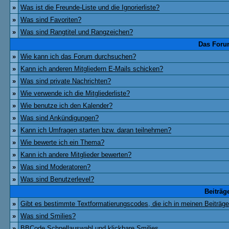
»
Was ist die Freunde-Liste und die Ignorierliste?
»
Was sind Favoriten?
»
Was sind Rangtitel und Rangzeichen?
Das Foru
»
Wie kann ich das Forum durchsuchen?
»
Kann ich anderen Mitgliedern E-Mails schicken?
»
Was sind private Nachrichten?
»
Wie verwende ich die Mitgliederliste?
»
Wie benutze ich den Kalender?
»
Was sind Ankündigungen?
»
Kann ich Umfragen starten bzw. daran teilnehmen?
»
Wie bewerte ich ein Thema?
»
Kann ich andere Mitglieder bewerten?
»
Was sind Moderatoren?
»
Was sind Benutzerlevel?
Beiträg
»
Gibt es bestimmte Textformatierungscodes, die ich in meinen Beiträg
»
Was sind Smilies?
»
BBCode Schnellauswahl und klickbare Smilies