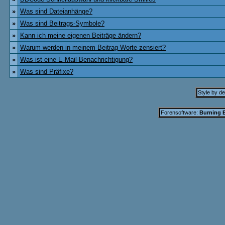
»
Was sind Dateianhänge?
»
Was sind Beitrags-Symbole?
»
Kann ich meine eigenen Beiträge ändern?
»
Warum werden in meinem Beitrag Worte zensiert?
»
Was ist eine E-Mail-Benachrichtigung?
»
Was sind Präfixe?
Style by d
Forensoftware:
Burning B