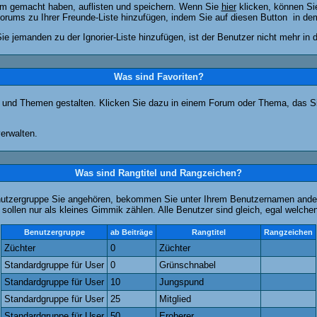
rum gemacht haben, auflisten und speichern. Wenn Sie
hier
klicken, können Si
Forums zu Ihrer Freunde-Liste hinzufügen, indem Sie auf diesen Button
in dem
ie jemanden zu der Ignorier-Liste hinzufügen, ist der Benutzer nicht mehr in
Was sind Favoriten?
en und Themen gestalten. Klicken Sie dazu in einem Forum oder Thema, das Si
erwalten.
Was sind Rangtitel und Rangzeichen?
nutzergruppe Sie angehören, bekommen Sie unter Ihrem Benutzernamen andere 
 sollen nur als kleines Gimmik zählen. Alle Benutzer sind gleich, egal welch
Benutzergruppe
ab Beiträge
Rangtitel
Rangzeichen
Züchter
0
Züchter
Standardgruppe für User
0
Grünschnabel
Standardgruppe für User
10
Jungspund
Standardgruppe für User
25
Mitglied
Standardgruppe für User
50
Eroberer