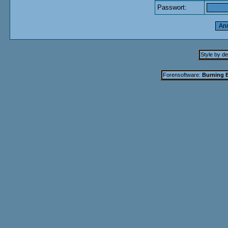
Passwort:
Style by d
Forensoftware:
Burning B