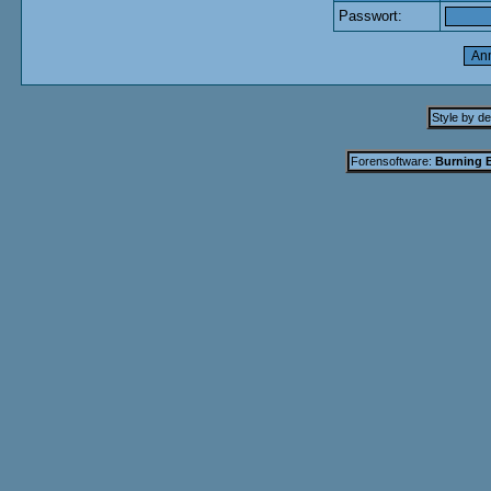
Passwort:
Style by d
Forensoftware:
Burning B