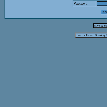
Passwort:
Style by d
Forensoftware:
Burning B