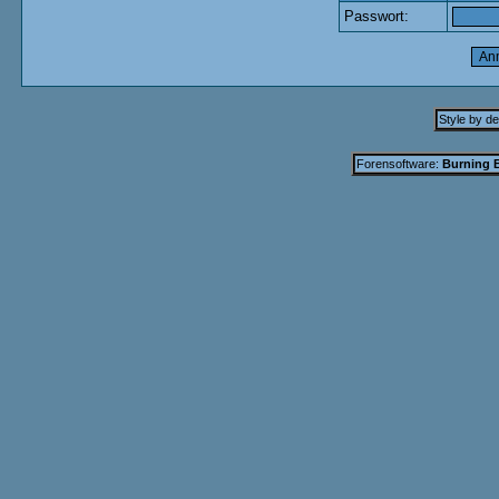
Passwort:
Style by d
Forensoftware:
Burning B