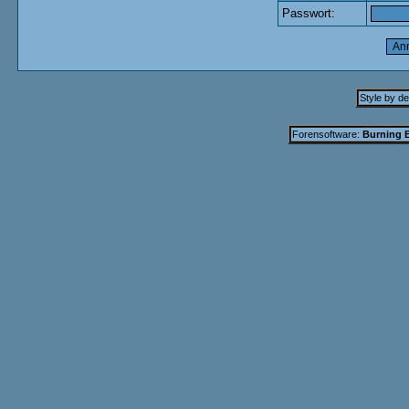
Passwort:
Style by d
Forensoftware:
Burning B